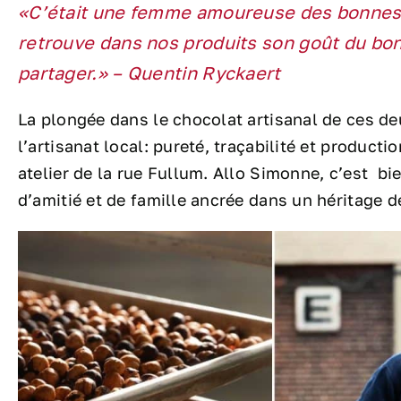
«C’était une femme amoureuse des bonnes
retrouve dans nos produits son goût du bon, 
partager.» – Quentin Ryckaert
La plongée dans le chocolat artisanal de ces d
l’artisanat local: pureté, traçabilité et producti
atelier de la rue Fullum. Allo Simonne, c’est bi
d’amitié et de famille ancrée dans un héritage d