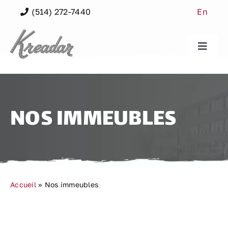
Skip
(514) 272-7440
En
to
content
Toggle
Naviga
Nos immeubles
Nos espaces
NOS IMMEUBLES
Notre communauté
Quartier
Accueil
»
Nos immeubles
À propos